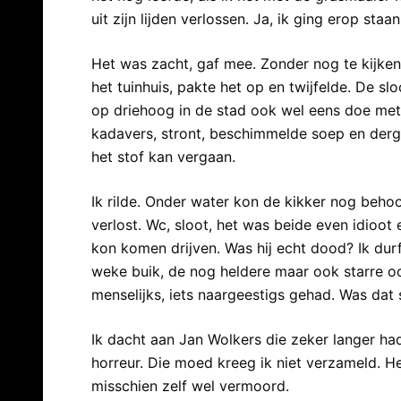
uit zijn lijden verlossen. Ja, ik ging erop staan
Het was zacht, gaf mee. Zonder nog te kijken
het tuinhuis, pakte het op en twijfelde. De sl
op driehoog in de stad ook wel eens doe met
kadavers, stront, beschimmelde soep en derge
het stof kan vergaan.
Ik rilde. Onder water kon de kikker nog behoo
verlost. Wc, sloot, het was beide even idioot 
kon komen drijven. Was hij echt dood? Ik dur
weke buik, de nog heldere maar ook starre o
menselijks, iets naargeestigs gehad. Was dat
Ik dacht aan Jan Wolkers die zeker langer ha
horreur. Die moed kreeg ik niet verzameld. H
misschien zelf wel vermoord.