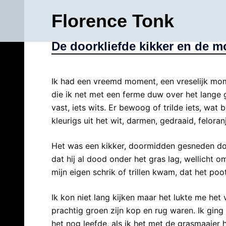
Ga
Florence Tonk
naar
de
De doorkliefde kikker en de 
inhoud
Ik had een vreemd moment, een vreselijk mome
die ik net met een ferme duw over het lange 
vast, iets wits. Er bewoog of trilde iets, wat
kleurigs uit het wit, darmen, gedraaid, feloran
Het was een kikker, doormidden gesneden door
dat hij al dood onder het gras lag, wellicht o
mijn eigen schrik of trillen kwam, dat het poo
Ik kon niet lang kijken maar het lukte me het v
prachtig groen zijn kop en rug waren. Ik ging
het nog leefde, als ik het met de grasmaaier