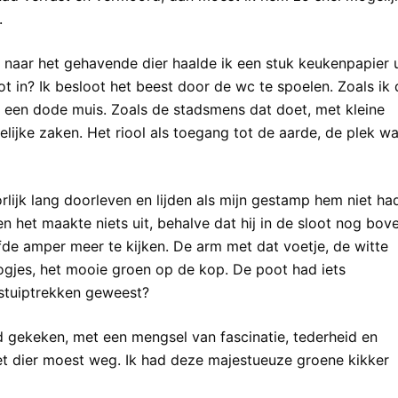
.
 naar het gehavende dier haalde ik een stuk keukenpapier u
oot in? Ik besloot het beest door de wc te spoelen. Zoals ik 
 een dode muis. Zoals de stadsmens dat doet, met kleine
lijke zaken. Het riool als toegang tot de aarde, de plek w
rlijk lang doorleven en lijden als mijn gestamp hem niet ha
en het maakte niets uit, behalve dat hij in de sloot nog bov
fde amper meer te kijken. De arm met dat voetje, de witte
ogjes, het mooie groen op de kop. De poot had iets
 stuiptrekken geweest?
d gekeken, met een mengsel van fascinatie, tederheid en
et dier moest weg. Ik had deze majestueuze groene kikker