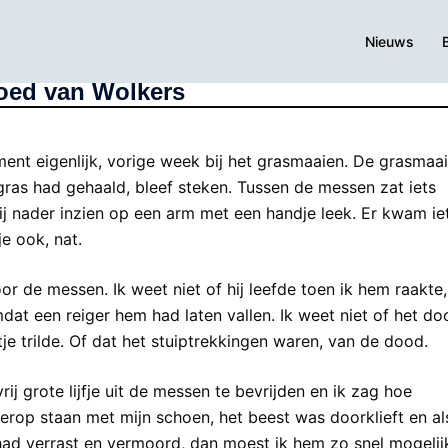
Nieuws
moed van Wolkers
nt eigenlijk, vorige week bij het grasmaaien. De grasmaai
gras had gehaald, bleef steken. Tussen de messen zat iets
 bij nader inzien op een arm met een handje leek. Er kwam ie
je ook, nat.
 de messen. Ik weet niet of hij leefde toen ik hem raakte,
mdat een reiger hem had laten vallen. Ik weet niet of het do
tje trilde. Of dat het stuiptrekkingen waren, van de dood.
rij grote lijfje uit de messen te bevrijden en ik zag hoe
 erop staan met mijn schoen, het beest was doorklieft en al
 had verrast en vermoord, dan moest ik hem zo snel mogelij