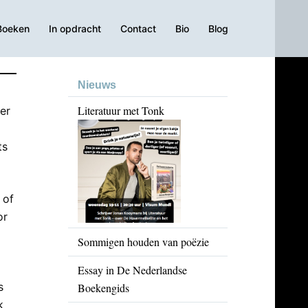
Boeken
In opdracht
Contact
Bio
Blog
Nieuws
Literatuur met Tonk
er
ts
 of
or
Sommigen houden van poëzie
Essay in De Nederlandse
s
Boekengids
k