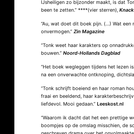
IJsheiligen zo bijzonder maakt, is dat To
been te zetten.” ****(vier sterren),
Knack
“Au, wat doet dit boek pijn. (…) Wat een
onvermogen.”
Zin Magazine
“Tonk weet haar karakters op onnadrukke
bouwen.”
Noord-Hollands Dagblad
“Het boek wegleggen tijdens het lezen is 
na een onverwachte ontknoping, dichtslaat
“Tonk schrijft boeiend en haar roman houd
fraai en beeldend, haar karakterbeschrijvi
liefdevol. Mooi gedaan.”
Leeskost.nl
“Waarom ik dacht dat het een prettige we
boompjes op de omslag misschien, de soep
geschreven drama over het onvolmaakte 