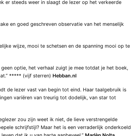
nk er steeds weer in slaagt de lezer op het verkeerde
 rake en goed geschreven observatie van het menselijk
lijke wijze, mooi te schetsen en de spanning mooi op te
geen optie, het verhaal zuigt je mee totdat je het boek,
.” ***** (vijf sterren)
Hebban.nl
t de lezer vast van begin tot eind. Haar taalgebruik is
ngen variëren van treurig tot dodelijk, van star tot
glezer zou zijn weet ik niet, de lieve verstrengelde
ele schrijfstijl? Maar het is een verraderlijk onderkoeld
leven dat ik u van harte aanbeveel.”
Marlèn Nolta,