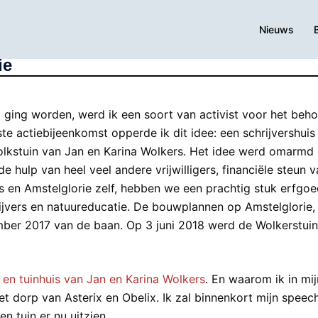
Nieuws
ie
ging worden, werd ik een soort van activist voor het beh
e actiebijeenkomst opperde ik dit idee: een schrijvershuis
olkstuin van Jan en Karina Wolkers. Het idee werd omarmd
 hulp van heel veel andere vrijwilligers, financiële steun v
ds en Amstelglorie zelf, hebben we een prachtig stuk erfgo
vers en natuureducatie. De bouwplannen op Amstelglorie, 
mber 2017 van de baan. Op 3 juni 2018 werd de Wolkerstuin
 en tuinhuis van Jan en Karina Wolkers
. En waarom ik in mij
t dorp van Asterix en Obelix. Ik zal binnenkort mijn speec
n tuin er nu uitzien.