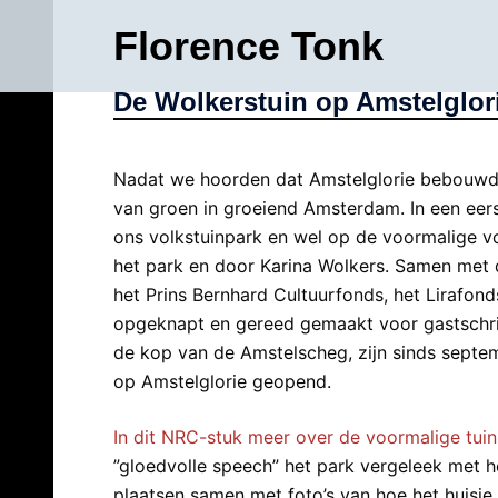
Ga
Florence Tonk
naar
de
De Wolkerstuin op Amstelglor
inhoud
Nadat we hoorden dat Amstelglorie bebouwd 
van groen in groeiend Amsterdam. In een eerst
ons volkstuinpark en wel op de voormalige v
het park en door Karina Wolkers. Samen met de
het Prins Bernhard Cultuurfonds, het Lirafon
opgeknapt en gereed gemaakt voor gastschrij
de kop van de Amstelscheg, zijn sinds septe
op Amstelglorie geopend.
In dit NRC-stuk meer over de voormalige tuin
”gloedvolle speech” het park vergeleek met he
plaatsen samen met foto’s van hoe het huisje e