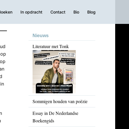
Boeken
In opdracht
Contact
Bio
Blog
Nieuws
Literatuur met Tonk
oud
 op
 op
an
ed
in
Sommigen houden van poëzie
Essay in De Nederlandse
n
Boekengids
h